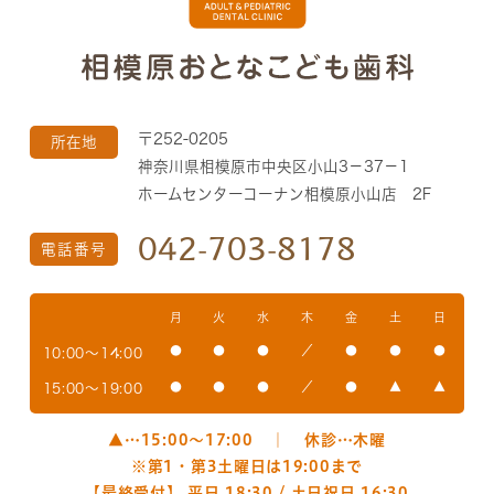
〒252-0205
所在地
神奈川県相模原市中央区小山3－37－1
ホームセンターコーナン相模原小山店 2F
042-703-8178
電話番号
月
火
水
木
金
土
日
●
●
●
／
●
●
●
10:00～14:00
●
●
●
／
●
▲
▲
15:00～19:00
▲…15:00〜17:00
｜
休診…木曜
※第1・第3土曜日は19:00まで
【最終受付】 平日 18:30 / 土日祝日 16:30